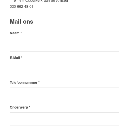
1191 VH Ouderkerk aan de Amstel
020 662 48 01
Mail ons
Naam
*
E-Mail
*
Telefoonnummer
*
Onderwerp
*